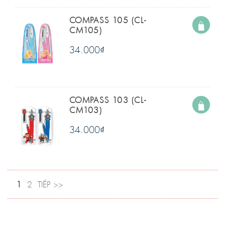
COMPASS 105 (CL-
CM105)
34.000
₫
COMPASS 103 (CL-
CM103)
34.000
₫
1
2
TIẾP >>