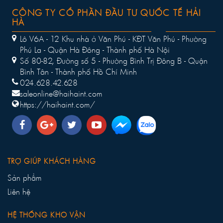
CÔNG TY CỔ PHẦN ĐẦU TƯ QUỐC TẾ HẢI
HÀ
Lô V6A - 12 Khu nhà ở Văn Phú - KĐT Văn Phú - Phường
Phú La - Quận Hà Đông - Thành phố Hà Nội
Số 80-82, Đường số 5 - Phường Bình Trị Đông B - Quận
Bình Tân - Thành phố Hồ Chí Minh
024.628.42.628
saleonline@haihaint.com
https://haihaint.com/
TRỢ GIÚP KHÁCH HÀNG
Sản phẩm
Liên hệ
HỆ THỐNG KHO VẬN