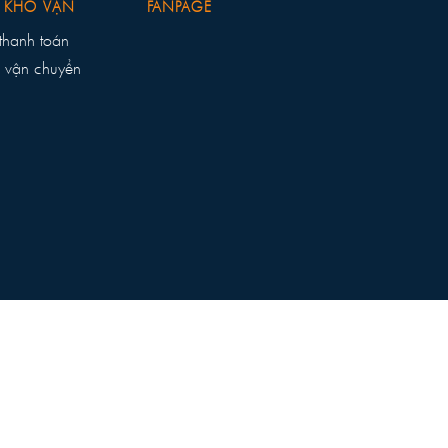
 KHO VẬN
FANPAGE
thanh toán
 vận chuyển