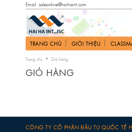
Email: saleonline@haihaint.com
TRANG CHỦ
GIỚI THIỆU
CLASSM
Trang chủ
Giỏ hàng
GIỎ HÀNG
CÔNG TY CỔ PHẦN ĐẦU TƯ QUỐC TẾ H