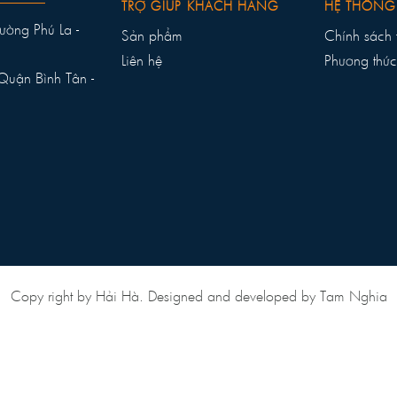
TRỢ GIÚP KHÁCH HÀNG
HỆ THỐNG
ường Phú La -
Sản phẩm
Chính sách 
Liên hệ
Phương thức
Quận Bình Tân -
Copy right by Hải Hà. Designed and developed by Tam Nghia