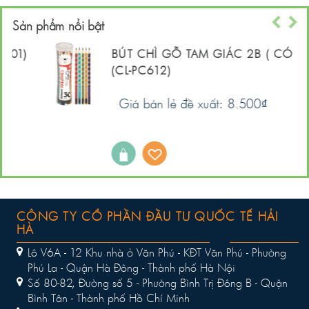
Sản phẩm nổi bật
)
BÚT CHÌ GỖ TAM GIÁC 2B ( CÓ TẨY)
(CL-PC612)
Giá bán lẻ đề xuất: 8.500
₫
CÔNG TY CỔ PHẦN ĐẦU TƯ QUỐC TẾ HẢI
HÀ
Lô V6A - 12 Khu nhà ở Văn Phú - KĐT Văn Phú - Phường
Phú La - Quận Hà Đông - Thành phố Hà Nội
Số 80-82, Đường số 5 - Phường Bình Trị Đông B - Quận
Bình Tân - Thành phố Hồ Chí Minh