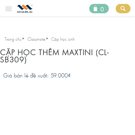
0
Trang chủ
Classmate
Cặp học sinh
CẶP HỌC THÊM MAXTINI (CL-
SB309)
Giá bán lẻ đề xuất: 59.000
₫