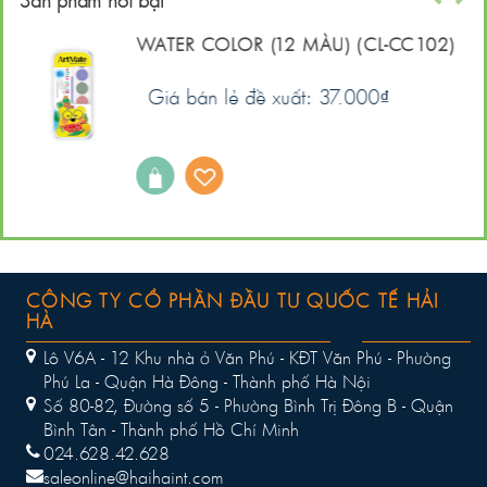
)
WATER COLOR (12 MÀU) (CL-CC102)
Giá bán lẻ đề xuất: 37.000
₫
CÔNG TY CỔ PHẦN ĐẦU TƯ QUỐC TẾ HẢI
HÀ
Lô V6A - 12 Khu nhà ở Văn Phú - KĐT Văn Phú - Phường
Phú La - Quận Hà Đông - Thành phố Hà Nội
Số 80-82, Đường số 5 - Phường Bình Trị Đông B - Quận
Bình Tân - Thành phố Hồ Chí Minh
024.628.42.628
saleonline@haihaint.com