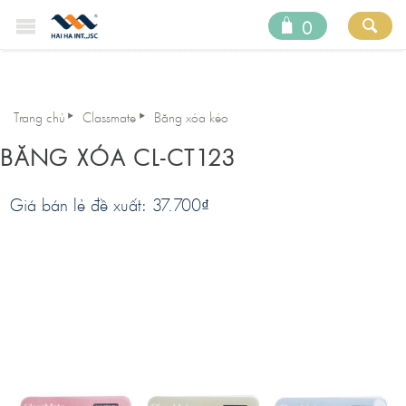
0
Trang chủ
Classmate
Băng xóa kéo
BĂNG XÓA CL-CT123
Giá bán lẻ đề xuất: 37.700
₫