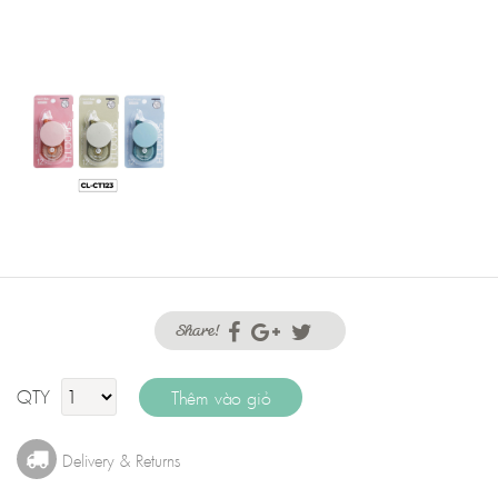
Share!
QTY
Delivery & Returns